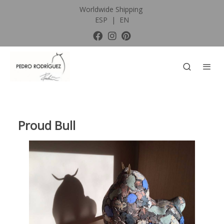
Worldwide Shipping
ESP
|
EN
Proud Bull