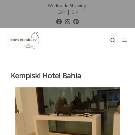
Worldwide Shipping
ESP
|
EN
Kempiski Hotel Bahía