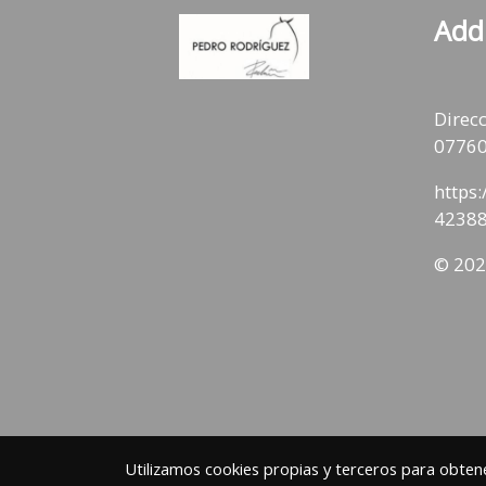
Add
Direcc
07760
https
42388
© 202
Utilizamos cookies propias y terceros para obtene