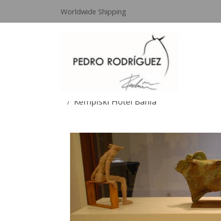
Worldwide Shipping
Kempiski Hotel Bahía