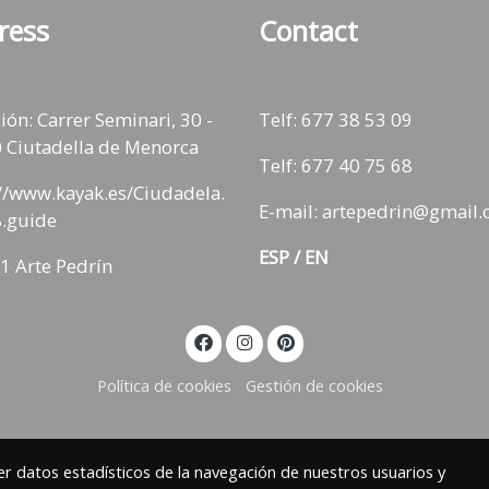
ress
Contact
ión: Carrer Seminari, 30 -
Telf:
677 38 53 09
 Ciutadella de Menorca
Telf: 677 40 75 68
://www.kayak.es/Ciudadela.
E-mail: artepedrin@gmail
.guide
ESP
/
EN
1 Arte Pedrín
Política de cookies
Gestión de cookies
r datos estadísticos de la navegación de nuestros usuarios y