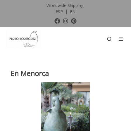
Worldwide Shipping
ESP
|
EN
En Menorca